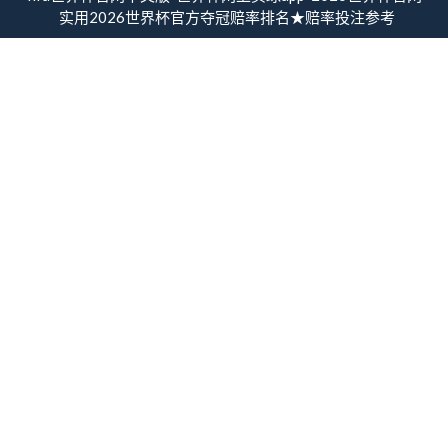
实用2026世界杯官方夺冠赔率排名★赔率投注参考