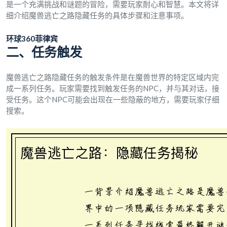
是一个充满挑战和谜题的冒险，需要玩家耐心和智慧。本文将详
细介绍魔兽逃亡之路隐藏任务的具体步骤和注意事项。
环球360菲律宾
二、任务触发
魔兽逃亡之路隐藏任务的触发条件是在魔兽世界的特定区域内完
成一系列任务。玩家需要找到触发任务的NPC，并与其对话，接
受任务。这个NPC可能会出现在一些隐蔽的地方，需要玩家仔细
搜索。