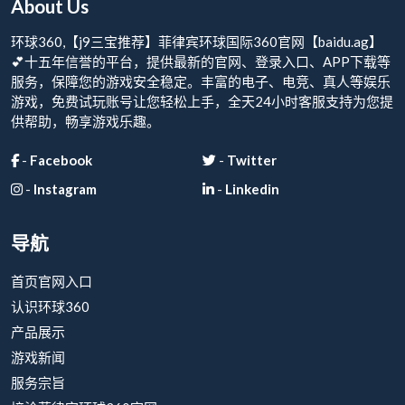
About Us
环球360,【j9三宝推荐】菲律宾环球国际360官网【baidu.ag】
💕十五年信誉的平台，提供最新的官网、登录入口、APP下载等
服务，保障您的游戏安全稳定。丰富的电子、电竞、真人等娱乐
游戏，免费试玩账号让您轻松上手，全天24小时客服支持为您提
供帮助，畅享游戏乐趣。
-
Facebook
-
Twitter
-
Instagram
-
Linkedin
导航
首页官网入口
认识环球360
产品展示
游戏新闻
服务宗旨