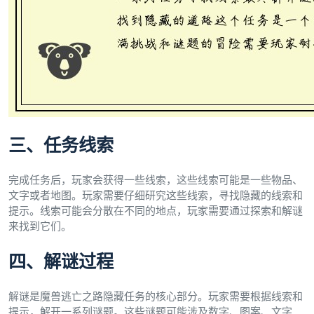
三、任务线索
完成任务后，玩家会获得一些线索，这些线索可能是一些物品、
文字或者地图。玩家需要仔细研究这些线索，寻找隐藏的线索和
提示。线索可能会分散在不同的地点，玩家需要通过探索和解谜
来找到它们。
四、解谜过程
解谜是魔兽逃亡之路隐藏任务的核心部分。玩家需要根据线索和
提示，解开一系列谜题。这些谜题可能涉及数字、图案、文字