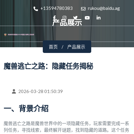
+13594780383
rukou@baidu.ag
产品展示
首页
产品展示
魔兽逃亡之路：隐藏任务揭秘
2026-03-28 01:50:39
一、背景介绍
魔兽逃亡之路是魔兽世界中的一项隐藏任务，玩家需要完成一系
列任务，寻找线索，最终解开谜题，找到隐藏的道路。这个任务